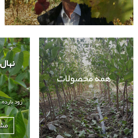
نهال
همه محصولات
زود بارده
مشا