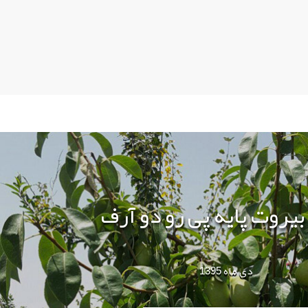
 بیروت پایه پی رو دو آرف
دی ماه 1395