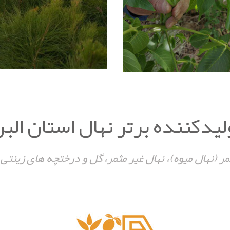
لیدکننده برتر نهال استان البر
ثمر (نهال میوه)، نهال غیر مثمر، گل و درختچه های زینتی 