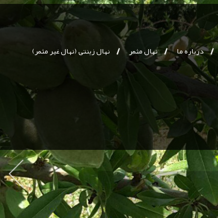
درباره ما
نهال مثمر
نهال زینتی (نهال غیر مثمر)