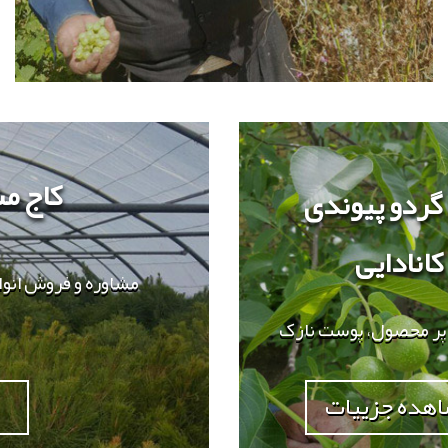
کاج م
 گردو پیوندی
کانادایی
مشاوره و فروش انوا
، پر محصول، پوست نازک
هده جزییات