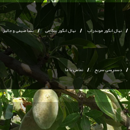
نهال انگور موندراپ
نهال انگور پیکامی
نشا صیفی و جالیز
دسترسی سریع
تماس با ما