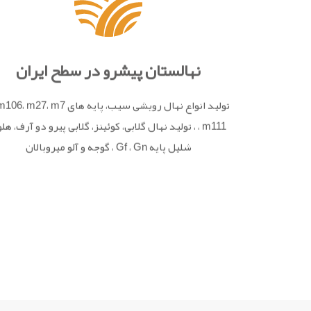
نهالستان پیشرو در سطح ایران
تولید انواع نهال رویشی سیب، پایه های 27، m7
، m111 ، تولید نهال گلابی، کوئینز، گلابی پیرو دو آرف، هلو
شلیل پایه Gf ، Gn ، گوجه و آلو میروبالان