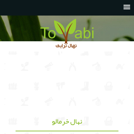
نهال خرمالو