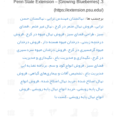
3. Penn State Extension – [Growing Blueberries]
(https://extension.psu.edu/)
برچسب ها :
نهالستان مهندس ترابی
،
نهالستان حسن
ترابی
،
فروش نهال مثمر در کرج
،
نهال غیر مثمر
،
فضای
سبز
،
طراحی فضای سبز
،
فروش نهال میوه در کرج
،
فروش
درختچه زینتی
،
درختان میوه هسته دار
،
فروش درختان
میوه گرمسیری در کرج
،
فروش درختان میوه سردسیری
در کرج
،
نگهداری و مدیریت باغ
،
نگهداری و مدیریت
فضای سبز
،
فروش انواع کود و سم
،
برنامه تغذیه ایی
مدیریت باغ
،
تشخیص آفات و بیماری‌های گیاهی
،
فروش
نهال اصلاح شده
،
خرید نهال اصلاح شده
،
فروش انواع
نهال پایه رویشی
،
خرید انواع نهال پایه رویشی
،
فروش
انواع نهال پایه رویشی
،
کشت با