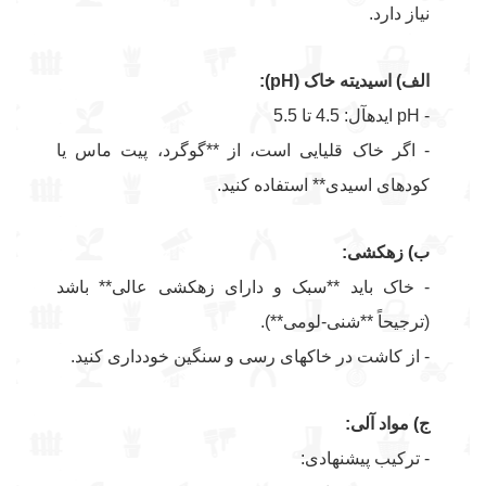
نیاز دارد.
الف) اسیدیته خاک (pH):
- pH ایدهآل: 4.5 تا 5.5
- اگر خاک قلیایی است، از **گوگرد، پیت ماس یا
کودهای اسیدی** استفاده کنید.
ب) زهکشی:
- خاک باید **سبک و دارای زهکشی عالی** باشد
(ترجیحاً **شنی-لومی**).
- از کاشت در خاکهای رسی و سنگین خودداری کنید.
ج) مواد آلی:
- ترکیب پیشنهادی: