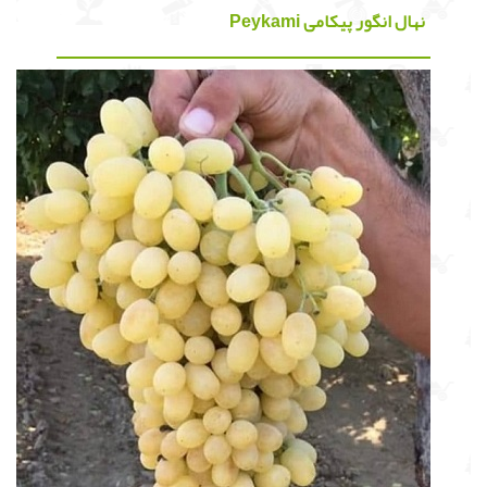
نهال انگور پیکامی Peykami