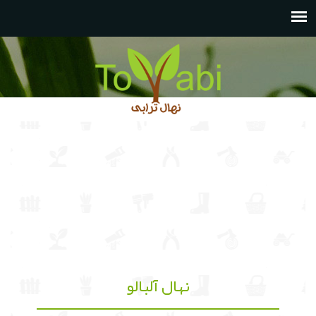
نهال آلبالو