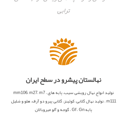
ترابی
نهالستان پیشرو در سطح ایران
تولید انواع نهال رویشی سیب، پایه های mm106، m27، m7 ،
m111 ، تولید نهال گلابی، کوئینز، گلابی پیرو دو آرف، هلو و شلیل
پایه Gf ، Gn ، گوجه و آلو میروبالان