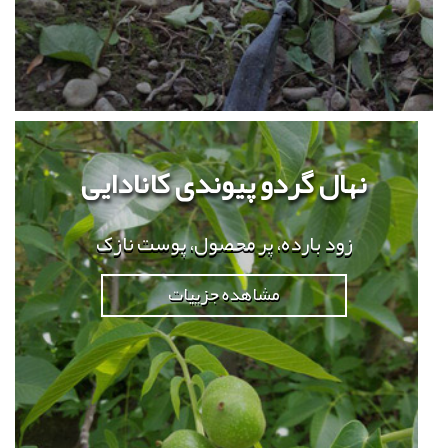
نهال گردو پیوندی کانادایی
زود بارده، پر محصول، پوست نازک
مشاهده جزییات