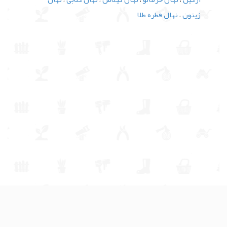
زیتون
،
نهال قطره طلا