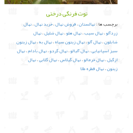
توت فرنگی درختی
برچسب ها :
نهالستان
،
فروش نهال
،
خرید نهال
،
نهال
زردآلو
،
نهال سیب
،
نهال هلو
،
نهال شلیل
،
نهال
شابلون
،
نهال آلو
،
نهال زیتون سیاه
،
نهال به
،
نهال زیتون
سبز اسپانیایی
،
نهال آلبالو
،
نهال گردو
،
نهال بادام
،
نهال
ازگیل
،
نهال خرمالو
،
نهال گیلاس
،
نهال گلابی
،
نهال
زیتون
،
نهال قطره طلا