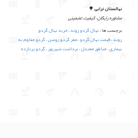
نهالستان ترابی 🌳
مشاوره رایگان، کیفیت تضمینی
برچسب ها :
نهال گردو روند
،
خرید نهال گردو
روند
،
قیمت نهال گردو
،
مغز گردو روشن
،
گردو مقاوم به
بیماری
،
مناطق معتدل
،
برداشت شهریور
،
گردو پربازده